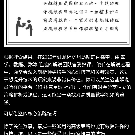
根据搜索结果，在2025年红龙杯济州岛站的直播中，由
玄
学、教练、沐沐
组成的解说团队备受好评。他们在解说过程
中，通常会深入剖析顶尖牌手的心理博弈和关键决策，这对
于想提升技术的玩家来说非常有价值。你可以关注这些解说
员所在的平台（如“扑克星球”社群），他们有时会分享独立的
策略解析或课程，这可能是一条找到高质量教学视频的途
径。
可以借鉴的核心策略技巧
除了关注赛事，掌握一些通用的高级策略也能有效提升你的
牌技。技。以下是一些备受职业玩家推崇的技巧：