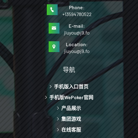
Phone:
+13594780522
E-mail:
jiuyou@j9.fo
Location:
jiuyou@j9.fo
导航
手机版入口首页
手机版WePoker官网
产品展示
集团游戏
在线客服