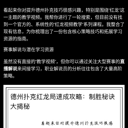
看起来你对提升德州扑克技巧很感兴趣，特别是围绕“红龙”这
一主题的教学视频。我帮你进行了一轮搜索，但目前没有找
到一个官方的、系统性的“红龙视频教学”系列课程。我整合了
现有信息，为你梳理出了一份包含核心策略技巧和拓展学习
资源的指南。
赛事解说与潜在学习资源
虽然没有直接的“教学视频”，但你可以通过关注大型赛事的
直
播解说
来间接学习，职业解说员的分析往往包含了大量高阶
策略。