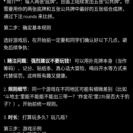
*
简介**：每人两张“底牌”，台面上陆续发出五张“公共牌”。你
需要用你的两张底牌和五张公共牌中最好的五张组合成牌，
通过下注 rounds 来比拼。
第二步：确定基本规则
选好游戏后，在开始前一定要和同学们确认好以下几点，避
免后续争执：
1.
赌注问题
：
强烈建议不要玩钱！
可以用扑克牌本身（当作
筹码）、记分、贴纸条、真心话大冒险、喝白开水等方式来
代替惩罚，这样既有趣又健康。
2.
规则细节
：同一个游戏在不同地区可能有细微差别（比如
“斗地主”里能不能能不能出三带一？“炸金花”里235是否大于豹
子？）。开始前统一规则。
3.
时长
：打算玩多久？玩几局？
第三步：游戏示例