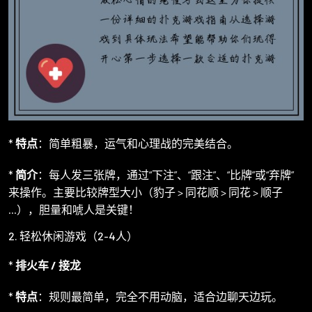
*
特点
：简单粗暴，运气和心理战的完美结合。
*
简介
：每人发三张牌，通过“下注”、“跟注”、“比牌”或“弃牌”
来操作。主要比较牌型大小（豹子 > 同花顺 > 同花 > 顺子
...），胆量和唬人是关键！
2. 轻松休闲游戏（2-4人）
*
排火车 / 接龙
*
特点
：规则最简单，完全不用动脑，适合边聊天边玩。