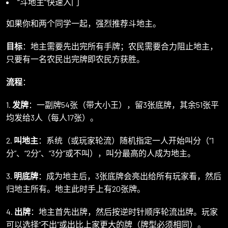
“斗地主”快速入门
如果你和两个同学一起，强烈推荐斗地主。
目标
：地主需要先出完所有手牌；农民需要合力阻止地主，
只要有一名农民出完牌即农民方获胜。
流程
：
1.
发牌
：一副牌54张（带大小王），留3张底牌，其余51张平
均发给3人（每人17张）。
2.
叫地主
：系统（或玩家轮流）随机指定一人开始叫分（“1
分”、“2分”、“3分”或不叫），叫分最高的人成为地主。
3.
明底牌
：成为地主后，3张底牌会亮出给所有玩家看，然后
归地主所有。地主此时手上有20张牌。
4.
出牌
：地主首先出牌，然后按逆时针顺序轮流出牌。玩家
可以选择“不出”或出比上家更大的牌（牌型必须相同）。